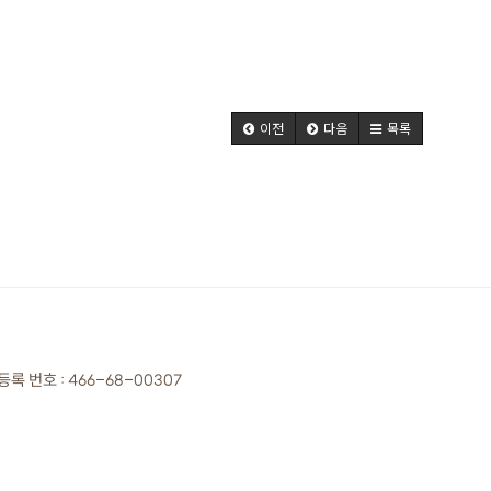
이전
다음
목록
록 번호 :
466-68-00307