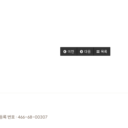
이전
다음
목록
록 번호 :
466-68-00307